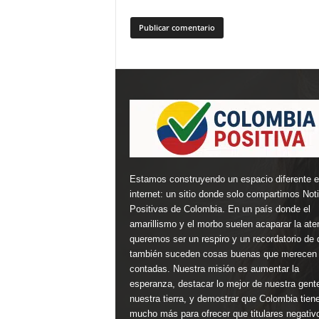
Estamos construyendo un espacio diferente 
internet: un sitio donde solo compartimos Not
Positivas de Colombia. En un país donde el
amarillismo y el morbo suelen acaparar la ate
queremos ser un respiro y un recordatorio de 
también suceden cosas buenas que merecen 
contadas. Nuestra misión es aumentar la
esperanza, destacar lo mejor de nuestra gent
nuestra tierra, y demostrar que Colombia tien
mucho más para ofrecer que titulares negativ