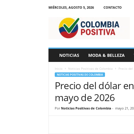
MIÉRCOLES, AGOSTO 5, 2026
CONTACTO
N
o
t
i
c
i
a
NOTICIAS
MODA & BELLEZA
s
d
Inicio
Noticias Positivas de Colombia
Precio del
e
NOTICIAS POSITIVAS DE COLOMBIA
C
Precio del dólar e
o
l
mayo de 2026
o
m
b
Por
Noticias Positivas de Colombia
-
mayo 21, 20
i
a