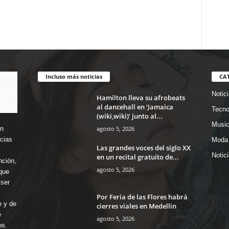
Incluso más noticias
CA
Notic
Hamilton lleva su afrobeats
al dancehall en ‘Jamaica
Tecno
(wiki,wiki)’ junto al...
Music
agosto 5, 2026
en
icias
Moda 
Las grandes voces del siglo XX
Notic
en un recital gratuito de...
nción,
agosto 5, 2026
que
ser
Por Feria de las Flores habrá
e y de
cierres viales en Medellin
e
agosto 5, 2026
os.