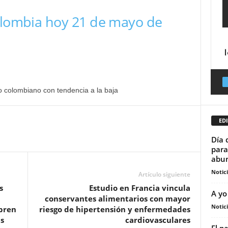
Colombia hoy 21 de mayo de
o colombiano con tendencia a la baja
EDI
Día 
para
abun
Notic
Artículo siguiente
s
Estudio en Francia vincula
A yo
conservantes alimentarios con mayor
Notic
abren
riesgo de hipertensión y enfermedades
as
cardiovasculares
El p