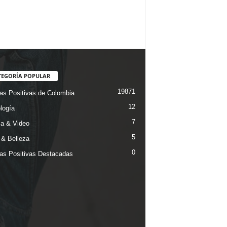
TEGORÍA POPULAR
19871
ias Positivas de Colombia
12
logía
7
a & Video
5
& Belleza
0
ias Positivas Destacadas