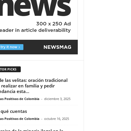
TOR PICKS
de las velitas: oración tradicional
 realizar en familia y pedir
dancia esta...
ias Positivas de Colombia
-
diciembre 3, 2025
 qué cuentas
ias Positivas de Colombia
-
octubre 16, 2025
araíso de la minería ilegal en la