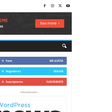
0
Fans
ME GUSTA
0
Seguidores
SEGUIR
0
Suscriptores
SUSCRIBIRTE
- Advertisement -