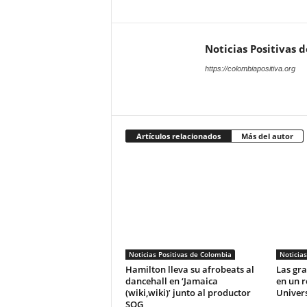
Noticias Positivas 
https://colombiapositiva.org
Artículos relacionados
Más del autor
Noticias Positivas de Colombia
Noticias
Hamilton lleva su afrobeats al
Las gra
dancehall en ‘Jamaica
en un r
(wiki,wiki)’ junto al productor
Univer
SOG