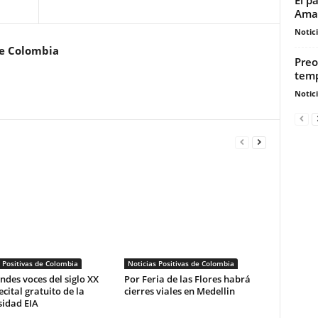
Ama
Notic
de Colombia
Preo
temp
Notic
 Positivas de Colombia
Noticias Positivas de Colombia
ndes voces del siglo XX
Por Feria de las Flores habrá
ecital gratuito de la
cierres viales en Medellin
sidad EIA