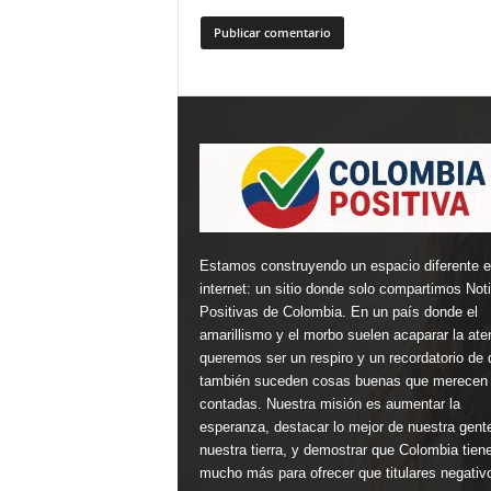
Estamos construyendo un espacio diferente 
internet: un sitio donde solo compartimos Not
Positivas de Colombia. En un país donde el
amarillismo y el morbo suelen acaparar la ate
queremos ser un respiro y un recordatorio de 
también suceden cosas buenas que merecen 
contadas. Nuestra misión es aumentar la
esperanza, destacar lo mejor de nuestra gent
nuestra tierra, y demostrar que Colombia tien
mucho más para ofrecer que titulares negativ