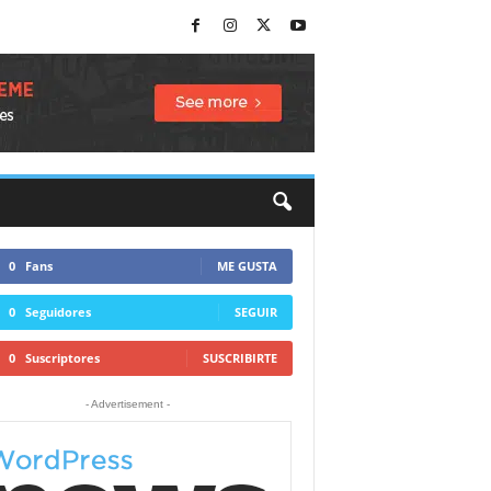
0
Fans
ME GUSTA
0
Seguidores
SEGUIR
0
Suscriptores
SUSCRIBIRTE
- Advertisement -