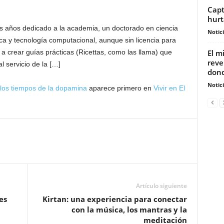
Capt
hurt
s años dedicado a la academia, un doctorado en ciencia
Notic
ica y tecnología computacional, aunque sin licencia para
El m
a a crear guías prácticas (Ricettas, como las llama) que
reve
l servicio de la […]
dond
Notic
los tiempos de la dopamina
aparece primero en
Vivir en El
Artículo siguiente
es
Kirtan: una experiencia para conectar
con la música, los mantras y la
meditación