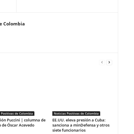
de Colombia
 Positivas de Colombia
Noticias Positivas de Colombia
ión Puccini | columna de
EE.UU. eleva presión a Cuba:
n de Óscar Acevedo
sanciona a minDefensa y otros
siete funcionarios