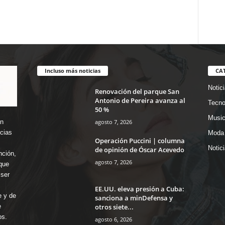
Incluso más noticias
CA
Notic
Renovación del parque San
Antonio de Pereira avanza al
Tecno
50 %
Music
agosto 7, 2026
en
icias
Moda 
Operación Puccini | columna
Notic
de opinión de Óscar Acevedo
nción,
agosto 7, 2026
que
ser
EE.UU. eleva presión a Cuba:
e y de
sanciona a minDefensa y
otros siete...
e
os.
agosto 6, 2026