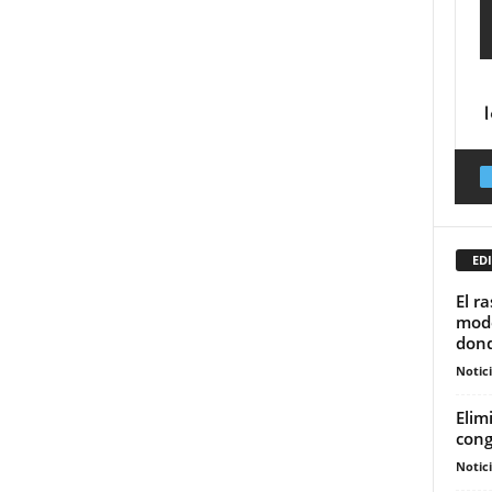
EDI
El r
mode
dond
Notic
Elim
cong
Notic