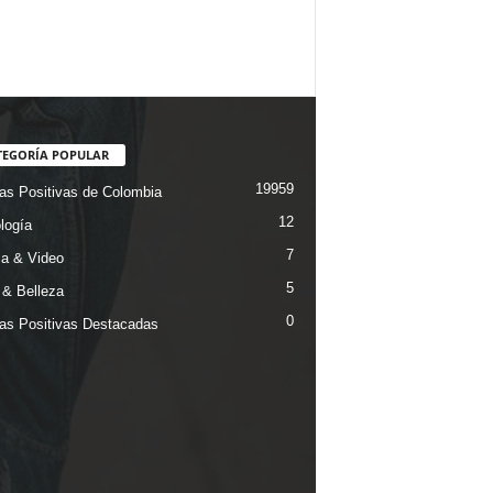
TEGORÍA POPULAR
19959
ias Positivas de Colombia
12
logía
7
a & Video
5
& Belleza
0
ias Positivas Destacadas