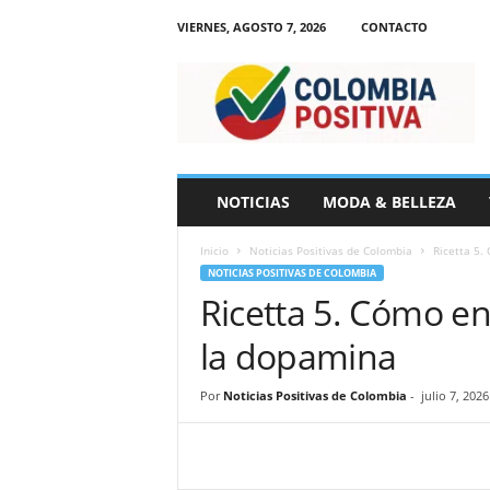
VIERNES, AGOSTO 7, 2026
CONTACTO
N
o
t
i
c
i
a
NOTICIAS
MODA & BELLEZA
s
d
Inicio
Noticias Positivas de Colombia
Ricetta 5.
e
NOTICIAS POSITIVAS DE COLOMBIA
C
Ricetta 5. Cómo e
o
l
la dopamina
o
m
b
Por
Noticias Positivas de Colombia
-
julio 7, 2026
i
a